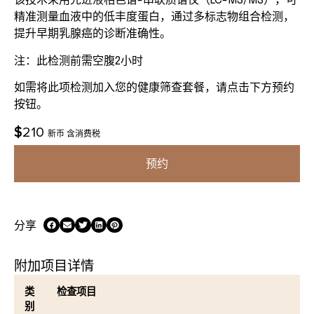
该技术采用先进液相色谱-串联质谱仪（LC-MS/MS），可
精准测量血液中的低丰度蛋白，通过多标志物组合检测，
提升早期乳腺癌的诊断准确性。
注：此检测前需空腹2小时
如需将此项检测加入您的健康筛查套餐，请点击下方预约
按钮。
$
210
新币 含消费税
预约
分享
附加项目详情
类
检查项目
别