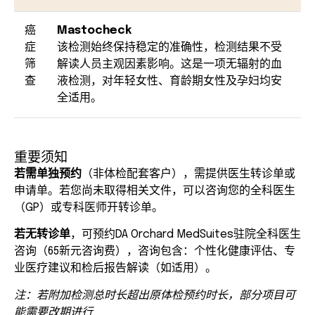
癌
Mastocheck
症
该检测始终保持稳定的准确性，检测结果不受
筛
解读人员主观因素影响。这是一项无辐射的血
查
液检测，对年轻女性、育龄期女性及孕妇均安
全适用。
重要须知
若需单独预约
（非体检配套客户），需提供医生转诊单或
申请单。若您尚未取得相关文件，可以咨询您的全科医生
（GP）或专科医师开转诊单。
若无转诊单
，可预约DA Orchard MedSuites驻院全科医生
咨询（65新元咨询费），咨询包含：个性化健康评估、专
业医疗建议和检后报告解读（如适用）。
注：若附加检测总时长超出原体检预约时长，部分项目可
能需要改期进行