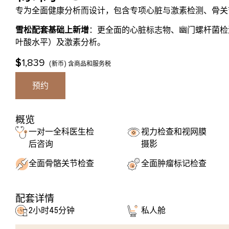
专为全面健康分析而设计，包含专项心脏与激素检测、骨关
雪松配套基础上新增
：更全面的心脏标志物、幽门螺杆菌检测
叶酸水平）及激素分析。
$
1,839
(新币) 含商品和服务税
预约
概览
一对一全科医生检
视力检查和视网膜
后咨询
摄影
全面骨骼关节检查
全面肿瘤标记检查
配套详情
2小时45分钟
私人舱