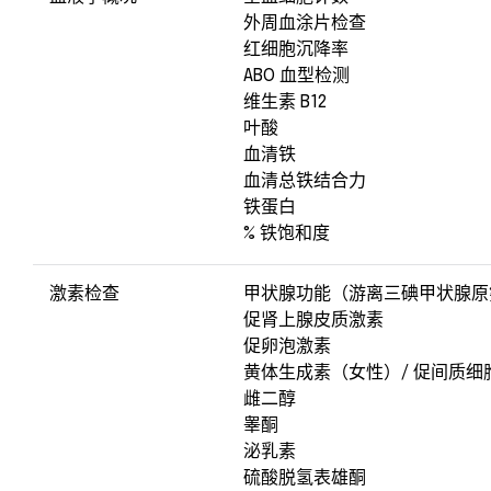
外周血涂片检查
红细胞沉降率
ABO 血型检测
维生素 B12
叶酸
血清铁
血清总铁结合力
铁蛋白
% 铁饱和度
激素检查
甲状腺功能（游离三碘甲状腺原
促肾上腺皮质激素
促卵泡激素
黄体生成素（女性）/ 促间质细
雌二醇
睾酮
泌乳素
硫酸脱氢表雄酮