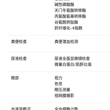
碱性磷酸酶
天门冬氨酸转移酶
丙氨酸氨基转移酶
谷氨酰转肽酶
肝纤维化-4指数
粪便检查
粪便潜血检测
尿液检查
尿液全面显微镜检查
微量白蛋白/肌酐比值
眼部
视力
色觉
眼压测量
视网膜摄影
血液学概况
全血细胞计数