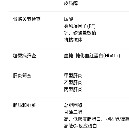
皮质醇
骨骼关节检查
尿酸
类风湿因子(RF)
钙、磷酸盐数值
抗核抗体
糖尿病筛查
血糖, 糖化血红蛋白(HbA1c)
肝炎筛查
甲型肝炎
乙型肝炎
丙型肝炎
脂质和心脏
总胆固醇
甘油三酯
高、低密度脂蛋白、胆固醇/高
高敏C-反应蛋白