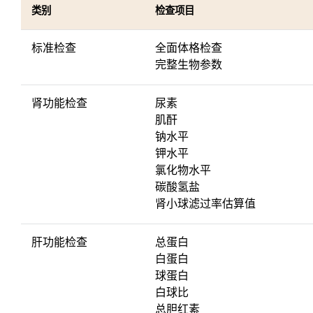
标准检查
全面体格检查
完整生物参数
肾功能检查
尿素
肌酐
钠水平
钾水平
氯化物水平
碳酸氢盐
肾小球滤过率估算值
肝功能检查
总蛋白
白蛋白
球蛋白
白球比
总胆红素