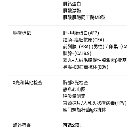
肌钙蛋白
肌酸激酶
肌酸肌酶同工酶MB型
肿瘤标记
肝-甲胎蛋白(AFP)
结肠-癌胚抗原(CEA)
前列腺-(PSA) (男性) / 卵巢-(CA
胰腺-(CA19.9)
睾丸-人绒毛膜促性腺激素β亚基(β-hC
鼻喉-EB病毒抗体(EBV)
X光和其他检查
胸部X光检查
静息心电图
呼吸量测定
宫颈抹片/人乳头状瘤病毒(HPV)
幽门螺旋杆菌IgG抗体
额外筛查
可选2项: