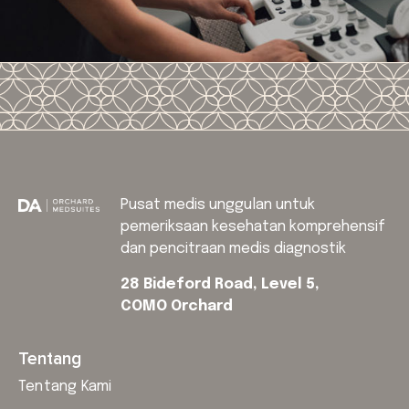
Pusat medis unggulan untuk
pemeriksaan kesehatan komprehensif
dan pencitraan medis diagnostik
28 Bideford Road, Level 5,
COMO Orchard
Tentang
Tentang Kami